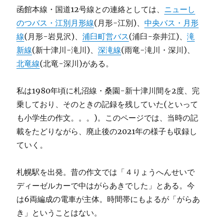
函館本線・国道12号線との連絡としては、
ニューし
のつバス・江別月形線
(月形-江別)、
中央バス・月形
線
(月形-岩見沢)、
浦臼町営バス
(浦臼-奈井江)、
滝
新線
(新十津川-滝川)、
深滝線
(雨竜-滝川・深川)、
北竜線
(北竜-深川)がある。
私は1980年頃に札沼線・桑園-新十津川間を2度、完
乗しており、そのときの記録を残していた(といって
も小学生の作文。。。)。このページでは、当時の記
載をたどりながら、廃止後の2021年の様子も収録し
ていく。
札幌駅を出発。昔の作文では「４りょうへんせいで
ディーゼルカーで中はがらあきでした」とある。今
は6両編成の電車が主体。時間帯にもよるが「がらあ
き」ということはない。