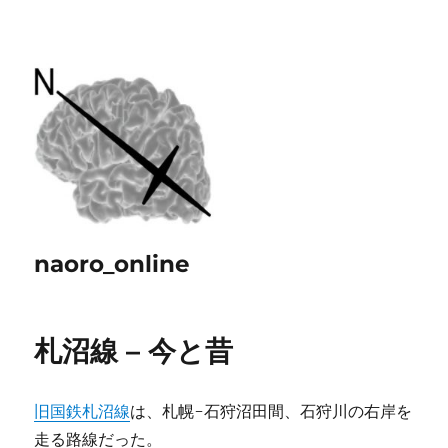
naoro_online
札沼線 – 今と昔
旧国鉄札沼線
は、札幌-石狩沼田間、石狩川の右岸を
走る路線だった。