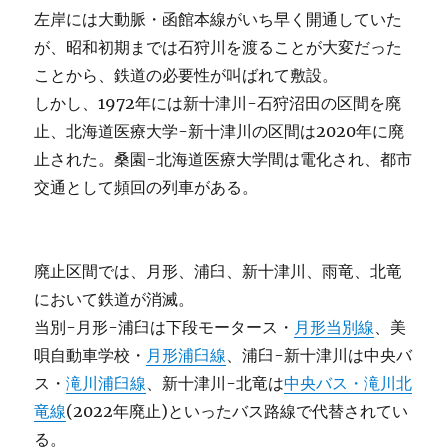
左岸には大動脈・函館本線がいち早く開通していた
が、昭和初期までは石狩川を渡ることが大変だった
ことから、鉄道の必要性が叫ばれて敷設。
しかし、1972年には新十津川-石狩沼田の区間を廃
止、北海道医療大学-新十津川の区間は2020年に廃
止された。桑園-北海道医療大学間は電化され、都市
交通として頻回の列車がある。
廃止区間では、月形、浦臼、新十津川、雨竜、北竜
において鉄道が消滅。
当別-月形-浦臼は下段モータース・
月形当別線
、美
唄自動車学校・
月形浦臼線
、浦臼-新十津川は中央バ
ス・
滝川浦臼線
、新十津川-北竜は
中央バス・滝川北
竜線
(2022年廃止)といったバス路線で代替されてい
る。