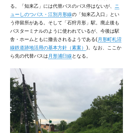
る。「知来乙」には代替バスのバス停はないが、
ニ
ューしのつバス・江別月形線
の「知来乙入口」とい
う停留所がある。そして「石狩月形」駅。廃止後も
バスターミナルのように使われているが、今後は駅
舎・ホームともに撤去されるようである(
月形町札沼
線鉄道跡地活用の基本方針（素案）
)。なお、ここか
ら先の代替バスは
月形浦臼線
となる。