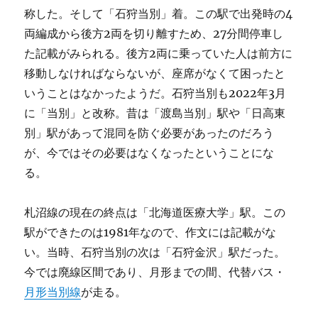
称した。そして「石狩当別」着。この駅で出発時の4
両編成から後方2両を切り離すため、27分間停車し
た記載がみられる。後方2両に乗っていた人は前方に
移動しなければならないが、座席がなくて困ったと
いうことはなかったようだ。石狩当別も2022年3月
に「当別」と改称。昔は「渡島当別」駅や「日高東
別」駅があって混同を防ぐ必要があったのだろう
が、今ではその必要はなくなったということにな
る。
札沼線の現在の終点は「北海道医療大学」駅。この
駅ができたのは1981年なので、作文には記載がな
い。当時、石狩当別の次は「石狩金沢」駅だった。
今では廃線区間であり、月形までの間、代替バス・
月形当別線
が走る。