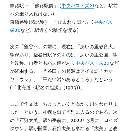
篠路駅 – 「篠路駅前」 (
中央バス・栄21
など。駅前
への乗り入れはない)
東篠路駅(拓北駅) – 「ひまわり団地」 (
中央バス・
栄20
など。駅近くの踏切を渡る)
次の「釜谷臼」の前に、現在は「あいの里教育大」
駅があり、釜谷臼駅そのものは「あいの里公園」駅
と改称。両者ともバス停があり
中央バス・栄20
など
が経由する。「釜谷臼」の起源はアイヌ語「カマ
ヤ・ウシ」、「平たい岩のあるところ」だという
(「北海道・駅名の起源」(1973))。
ここで作文は「ちょっといくと石かり川をわたりま
した」という。札幌を出て当別に入るのである。次
の「石狩太美」駅の手前に、2022年3月に「ロイズ
タウン」駅が開業、石狩太美も単なる「太美」と改