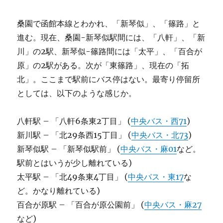
桑園で函館本線とわかれ、「新琴似」、「篠路」と
進む。現在、桑園-新琴似駅間には、「八軒」、「新
川」の2駅、新琴似-篠路間には「太平」、「百合が
原」の2駅がある。次が「東篠路」、現在の「拓
北」。ここまで駅前にバス停はない。最寄り停留所
としては、以下のような感じか。
八軒駅 – 「八軒6条東2丁目」 (
中央バス・西71
)
新川駅 – 「北29条西15丁目」 (
中央バス・北73
)
新琴似駅 – 「新琴似駅前」 (
中央バス・麻01
など。
駅前とはいうが少し離れている)
太平駅 – 「北49条東4丁目」 (
中央バス・東17
な
ど。かなり離れている)
百合が原駅 – 「百合が原公園前」 (
中央バス・麻27
など)