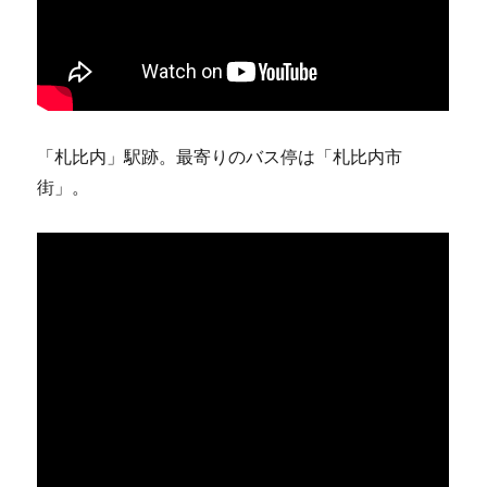
「札比内」駅跡。最寄りのバス停は「札比内市
街」。