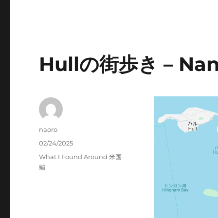
Hullの街歩き – Nan
Author
naoro
Posted
02/24/2025
on
Categories
What I Found Around 米国
編