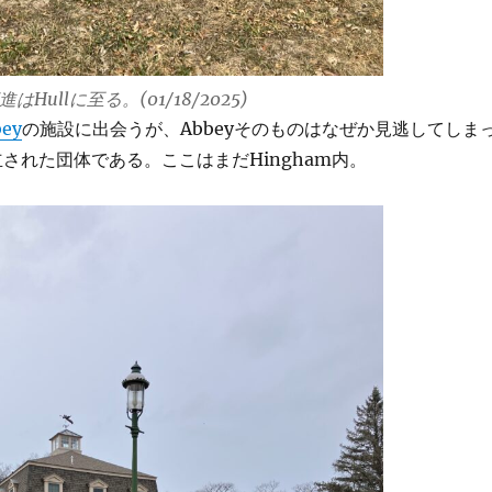
進はHullに至る。(01/18/2025)
bey
の施設に出会うが、Abbeyそのものはなぜか見逃してしま
立された団体である。ここはまだHingham内。