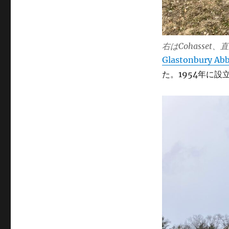
右はCohasset、直
Glastonbury Ab
た。1954年に設