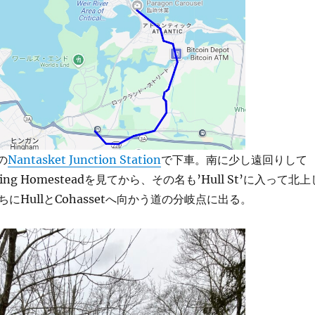
の
Nantasket Junction Station
で下車。南に少し遠回りして
hing Homesteadを見てから、その名も’Hull St’に入って北上
にHullとCohassetへ向かう道の分岐点に出る。