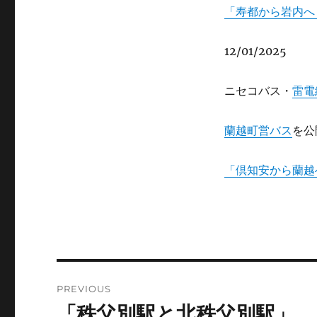
「寿都から岩内へ
12/01/2025
ニセコバス・
雷電
蘭越町営バス
を公
「倶知安から蘭越
Post
PREVIOUS
navigation
「秩父別駅と北秩父別駅」
Previous