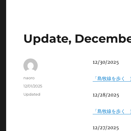
Update, Decembe
12/30/2025
Author
naoro
「島牧線を歩く 
Posted
12/01/2025
on
Categories
Updated
12/28/2025
「島牧線を歩く 
12/27/2025